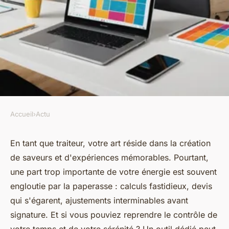
Accueil
›
Actu
ACTU
Découvrez le logiciel de devis
En tant que traiteur, votre art réside dans la création
de saveurs et d'expériences mémorables. Pourtant,
qui transforme votre métier de
une part trop importante de votre énergie est souvent
traiteur
engloutie par la paperasse : calculs fastidieux, devis
qui s'égarent, ajustements interminables avant
Owen
•
5 décembre 2025
•
8 min de lecture
signature. Et si vous pouviez reprendre le contrôle de