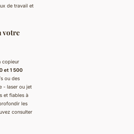
x de travail et
à votre
n copieur
0 et 1 500
fs ou des
- laser ou jet
 et fiables à
profondir les
ouvez consulter