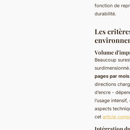
fonction de repr
Orégane
•
31/03/2026 15:59
•
7 min de lecture
durabilité.
Les critère
environne
Volume d'impr
Beaucoup surest
surdimensionné.
pages par mois
directions charg
d’encre - dépen
l’usage intensif
aspects techniqu
cet
article comp
Intégration d