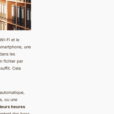
i-Fi et le
 smartphone, une
 dans les
 fichier par
suffit. Cela
 automatique,
s, ou une
ieurs heures
ceptent des bacs