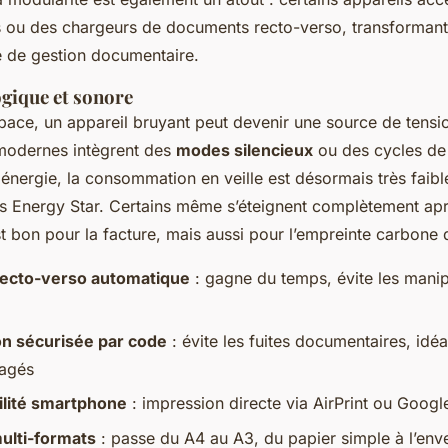
 ou des chargeurs de documents recto-verso, transformant
e de gestion documentaire.
ogique et sonore
ace, un appareil bruyant peut devenir une source de tensi
modernes intègrent des
modes silencieux
ou des cycles de
énergie, la consommation en veille est désormais très faible
és Energy Star. Certains même s’éteignent complètement ap
est bon pour la facture, mais aussi pour l’empreinte carbone
recto-verso automatique
: gagne du temps, évite les manip
n sécurisée par code
: évite les fuites documentaires, idéa
tagés
lité smartphone
: impression directe via AirPrint ou Googl
ulti-formats
: passe du A4 au A3, du papier simple à l’env