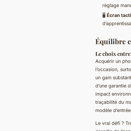
réglage man
🖥️
Écran tactil
d’apprentiss
Équilibre e
Le choix entre
Acquérir un phot
l’occasion, surto
un gain substant
d’une garantie d
impact environne
traçabilité du m
modèle d’entrée
Le vrai défi ? T