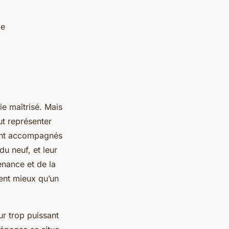
be
ie maîtrisé. Mais
ut représenter
uvent accompagnés
u neuf, et leur
enance et de la
vent mieux qu’un
ur trop puissant