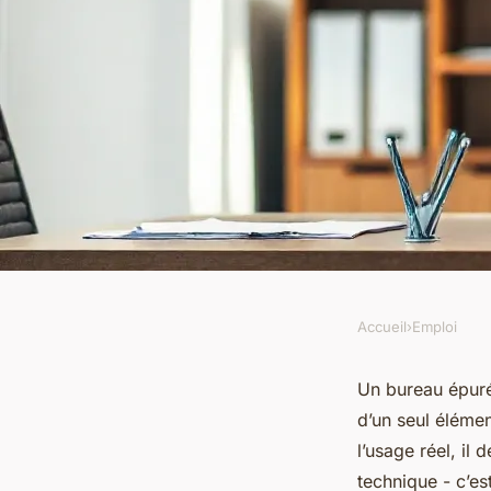
Accueil
›
Emploi
EMPLOI
Choisissez le photo
Un bureau épuré
d’un seul éléme
optimiser votre bur
l’usage réel, il 
technique - c’es