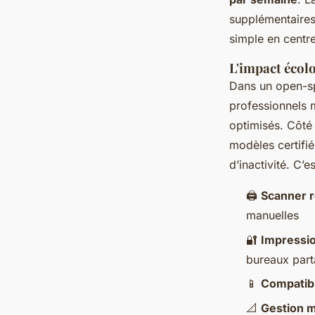
supplémentaires
simple en centr
L'impact écol
Dans un open-sp
professionnels 
optimisés. Côté 
modèles certifi
d’inactivité. C’
🖨️
Scanner 
manuelles
🔐
Impressio
bureaux par
📱
Compatibi
📐
Gestion m