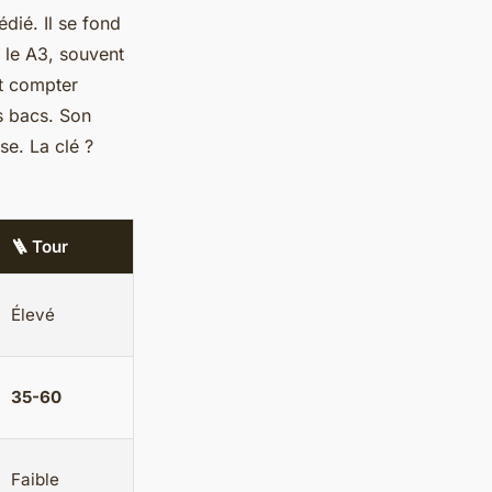
dié. Il se fond
 le A3, souvent
ut compter
s bacs. Son
e. La clé ?
🪜 Tour
Élevé
35-60
Faible