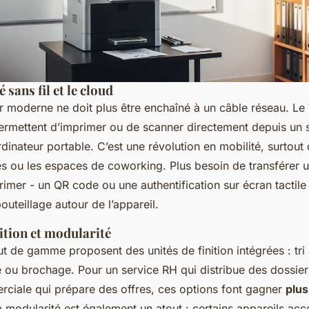
 sans fil et le cloud
 moderne ne doit plus être enchaîné à un câble réseau. Le W
rmettent d’imprimer ou de scanner directement depuis un
rdinateur portable. C’est une révolution en mobilité, surtout
s ou les espaces de coworking. Plus besoin de transférer un
rimer - un QR code ou une authentification sur écran tactile 
bouteillage autour de l’appareil.
ition et modularité
t de gamme proposent des unités de finition intégrées : tri
e ou brochage. Pour un service RH qui distribue des dossier
rciale qui prépare des offres, ces options font gagner
plus
a modularité est également un atout : certains appareils ac