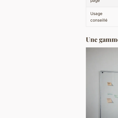
page
Usage
conseillé
Une gamme 