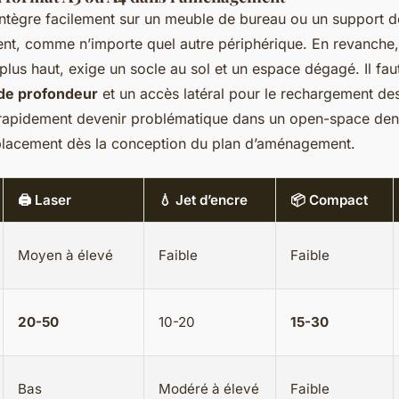
intègre facilement sur un meuble de bureau ou un support dé
nt, comme n’importe quel autre périphérique. En revanche,
plus haut, exige un socle au sol et un espace dégagé. Il fa
de profondeur
et un accès latéral pour le rechargement de
rapidement devenir problématique dans un open-space dens
placement dès la conception du plan d’aménagement.
🖨️ Laser
💧 Jet d’encre
📦 Compact
Moyen à élevé
Faible
Faible
20-50
10-20
15-30
Bas
Modéré à élevé
Faible