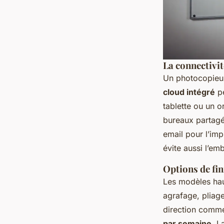
La connectivité
Un photocopieur
cloud intégré
pe
tablette ou un o
bureaux partagé
email pour l’imp
évite aussi l’em
Options de fin
Les modèles hau
agrafage, pliag
direction comme
par semaine
. L