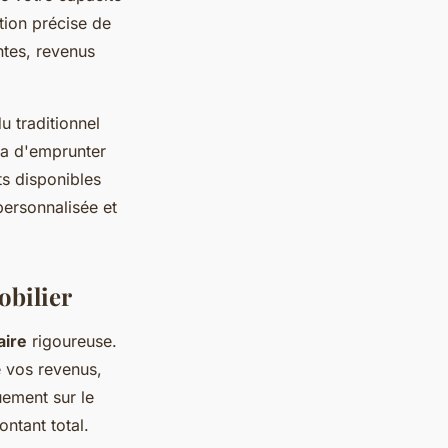
tion précise de
ntes, revenus
u traditionnel
ra d'emprunter
s disponibles
personnalisée et
obilier
aire
rigoureuse.
e vos revenus,
uement sur le
ntant total.