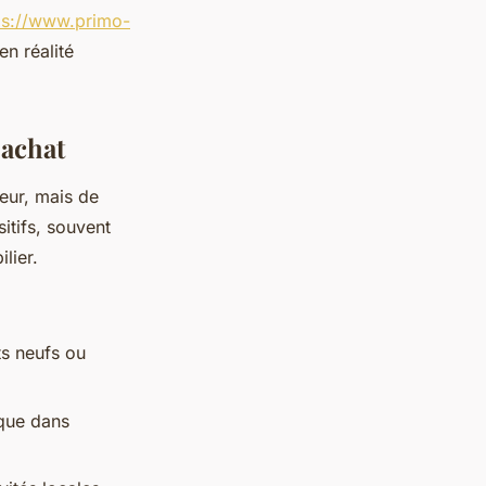
ps://www.primo-
n réalité
 achat
eur, mais de
itifs, souvent
lier.
ts neufs ou
ique dans