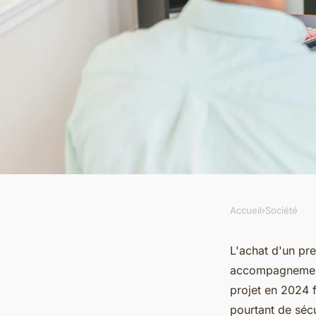
Accueil
›
Société
SOCIÉTÉ
Primo accédant immo
L'achat d'un pr
accompagnement 
pour réussir l'achat
projet en 2024 
pourtant de séc