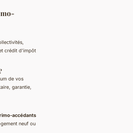
rimo-
llectivités,
t crédit d'impôt
?
mum de vos
aire, garantie,
rimo-accédants
logement neuf ou