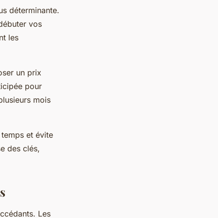
lus déterminante.
 débuter vos
nt les
ser un prix
ticipée pour
 plusieurs mois
temps et évite
e des clés,
s
accédants. Les