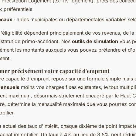
 Prêt Action Logement (ex-1% logement), prêts des collectiv
x préférentiels
locaux
: aides municipales ou départementales variables sel
'éligibilité dépendent principalement de vos revenus, de la 
e statut de primo-accédant. Nos
outils de simulation
vous p
sément les montants auxquels vous pouvez prétendre et d'o
ment.
er précisément votre capacité d'emprunt
re capacité d'emprunt repose sur une formule simple mais e
mensuels
moins vos charges fixes existantes, le tout multip
ent maximum, désormais strictement encadré par le Haut C
ière, détermine la mensualité maximale que vous pourrez co
bilier.
e actuel des taux d'intérêt, chaque dixième de point impact
'achat immobilier. Un taux à 4% au lieu de 3,5% peut réduir