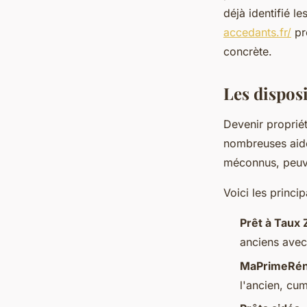
déjà identifié l
Owen
•
18 janvier 2026
•
7 min de lecture
accedants.fr/
pro
concrète.
Les disposi
Devenir propriét
nombreuses aides
méconnus, peuve
Voici les princi
Prêt à Taux 
anciens avec
MaPrimeRén
l'ancien, cum