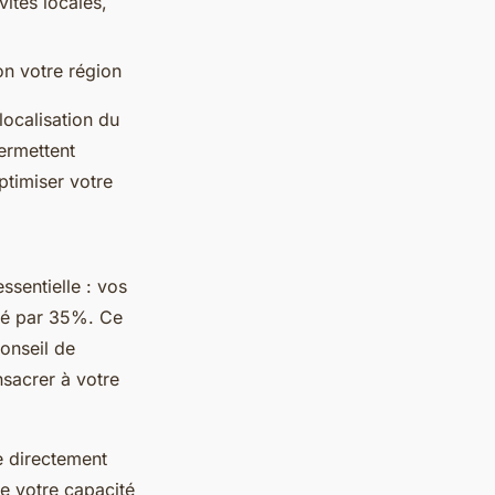
ités locales,
on votre région
localisation du
ermettent
ptimiser votre
ssentielle : vos
lié par 35%. Ce
onseil de
nsacrer à votre
e directement
e votre capacité