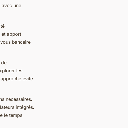
t avec une
ité
 et apport
z-vous bancaire
s de
plorer les
e approche évite
ns nécessaires.
ateurs intégrés.
se le temps