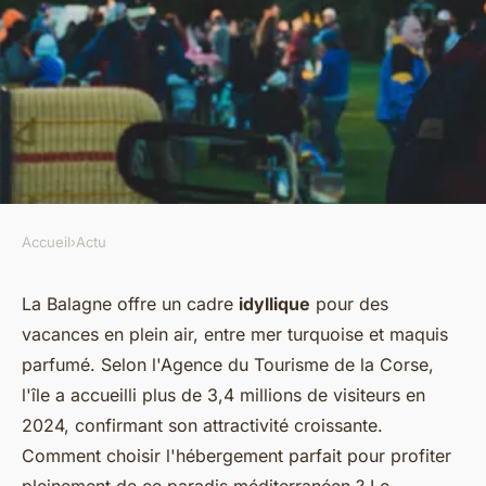
Accueil
›
Actu
ACTU
Séjour idyllique au camping
La Balagne offre un cadre
idyllique
pour des
vacances en plein air, entre mer turquoise et maquis
bella vista à calvi
parfumé. Selon l'Agence du Tourisme de la Corse,
l'île a accueilli plus de 3,4 millions de visiteurs en
Owen
•
31 décembre 2025
•
8 min de lecture
2024, confirmant son attractivité croissante.
Comment choisir l'hébergement parfait pour profiter